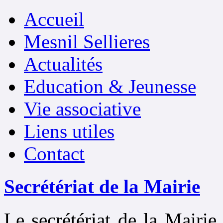
précédente
précédent
suivante
suivant
précédente
précédent
suivante
suivant
Accueil
Mesnil Sellieres
Actualités
Education & Jeunesse
Vie associative
Liens utiles
Contact
Secrétériat de la Mairie
Le secrétériat de la Mairie